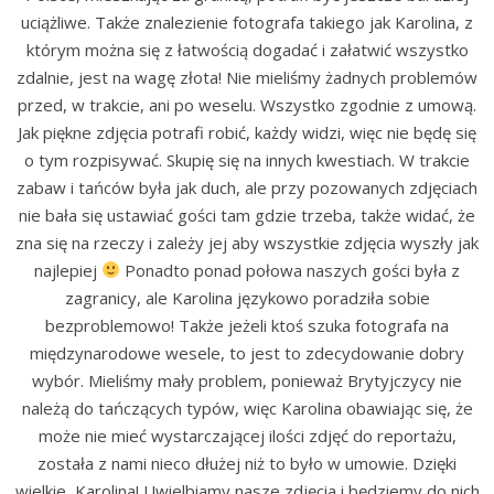
uciążliwe. Także znalezienie fotografa takiego jak Karolina, z
którym można się z łatwością dogadać i załatwić wszystko
zdalnie, jest na wagę złota! Nie mieliśmy żadnych problemów
przed, w trakcie, ani po weselu. Wszystko zgodnie z umową.
Jak piękne zdjęcia potrafi robić, każdy widzi, więc nie będę się
o tym rozpisywać. Skupię się na innych kwestiach. W trakcie
zabaw i tańców była jak duch, ale przy pozowanych zdjęciach
nie bała się ustawiać gości tam gdzie trzeba, także widać, że
zna się na rzeczy i zależy jej aby wszystkie zdjęcia wyszły jak
najlepiej
Ponadto ponad połowa naszych gości była z
zagranicy, ale Karolina językowo poradziła sobie
bezproblemowo! Także jeżeli ktoś szuka fotografa na
międzynarodowe wesele, to jest to zdecydowanie dobry
wybór. Mieliśmy mały problem, ponieważ Brytyjczycy nie
należą do tańczących typów, więc Karolina obawiając się, że
może nie mieć wystarczającej ilości zdjęć do reportażu,
została z nami nieco dłużej niż to było w umowie. Dzięki
wielkie, Karolina! Uwielbiamy nasze zdjęcia i będziemy do nich