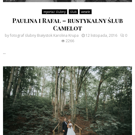
reportaż ślubny
ślub
wesele
Paulina i Rafał – rustykalny ślub
Camelot
by
fotograf ślubny Białystok Karolina Krupa
12 listopada, 2016
0
2266
...