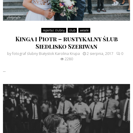
reportaż ślubny
ślub
wesele
Kinga i Piotr – rustykalny ślub
Siedlisko Szeriwan
by
fotograf ślubny Białystok Karolina Krupa
2 sierpnia, 2017
0
2280
...