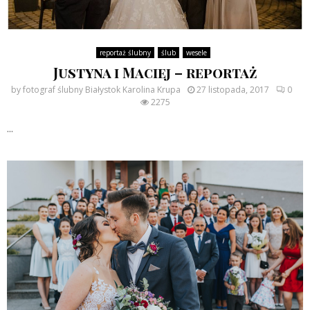
reportaż ślubny
ślub
wesele
Justyna i Maciej – reportaż
by
fotograf ślubny Białystok Karolina Krupa
27 listopada, 2017
0
2275
...